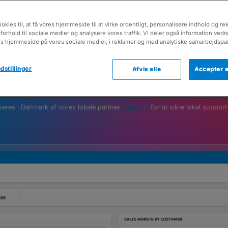
 hele din forretning i én lø
okies til, at få vores hjemmeside til at virke ordentligt, personalisere indhold og re
 forhold til sociale medier og analysere vores traffik. Vi deler også information ved
es hjemmeside på vores sociale medier, i reklamer og med analytiske samarbejdspa
dstillinger
Afvis alle
Accepter a
Prøv gratis
ueres i Danmark af vores lokale partner
Exsitec
›
for at sikre lokal support