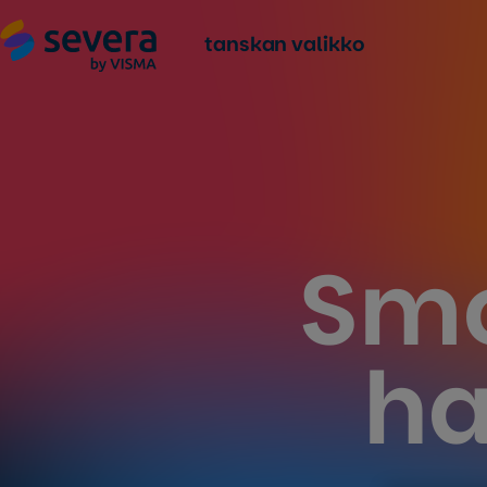
tanskan valikko
Smo
ha