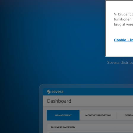
Saml
Vi bruger co
funktioner i
brug af vor
Cookie - in
Severa distrib