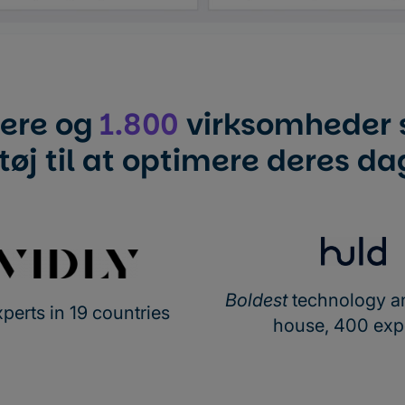
ere og
1.800
virksomheder s
j til at optimere deres dag
Boldest
technology a
perts in 19 countries
house, 400 exp