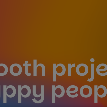
oth proje
ppy peop