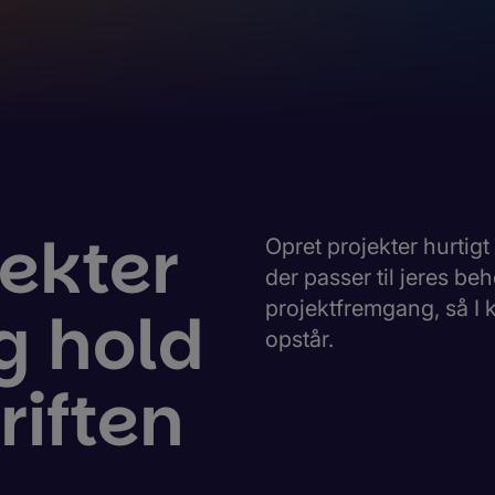
ekter
Opret projekter hurtig
der passer til jeres be
projektfremgang, så I 
og hold
opstår.
riften