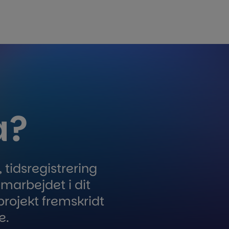
a?
 tidsregistrering
samarbejdet i dit
rojekt fremskridt
e.