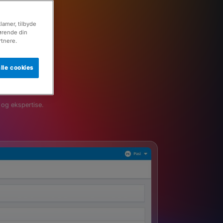
sning
klamer, tilbyde
rørende din
rtnere.
lle cookies
 og ekspertise.