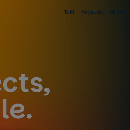
Tuki
Kirjaudu
EN
cts,
le.