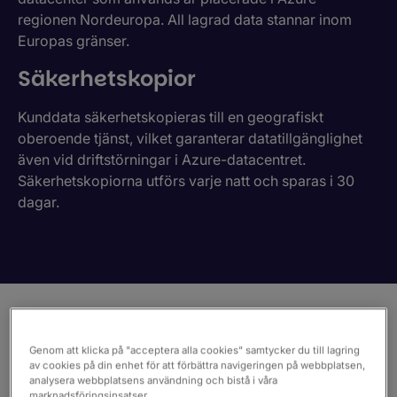
regionen Nordeuropa. All lagrad data stannar inom
Europas gränser.
Säkerhetskopior
Kunddata säkerhetskopieras till en geografiskt
oberoende tjänst, vilket garanterar datatillgänglighet
även vid driftstörningar i Azure-datacentret.
Säkerhetskopiorna utförs varje natt och sparas i 30
dagar.
Säkerhet är kärnan
Genom att klicka på "acceptera alla cookies" samtycker du till lagring
av cookies på din enhet för att förbättra navigeringen på webbplatsen,
analysera webbplatsens användning och bistå i våra
marknadsföringsinsatser.