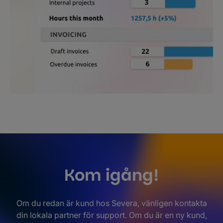
Kom igång!
Om du redan är kund hos Severa, vänligen kontakta
din lokala partner för support. Om du är en ny kund,