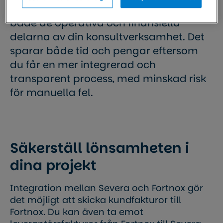
integration kan du sömlöst hantera
både de operativa och finansiella
delarna av din konsultverksamhet. Det
sparar både tid och pengar eftersom
du får en mer integrerad och
transparent process, med minskad risk
för manuella fel.
Säkerställ lönsamheten i
dina projekt
Integration mellan Severa och Fortnox gör
det möjligt att skicka kundfakturor till
Fortnox. Du kan även ta emot