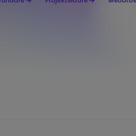
rundare
Projektledare
Medarbe