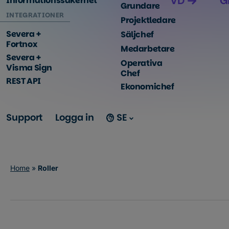
VD
G
Informationssäkerhet
Grundare
INTEGRATIONER
Projektledare
Severa +
Säljchef
Fortnox
Medarbetare
Severa +
Operativa
Visma Sign
Chef
REST API
Ekonomichef
Support
Logga in
SE
Home
»
Roller