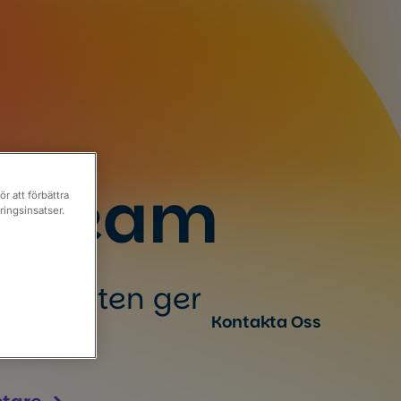
tt team
r att förbättra
ingsinsatser.
r projekten ger
Resurser
Kontakta Oss
er.