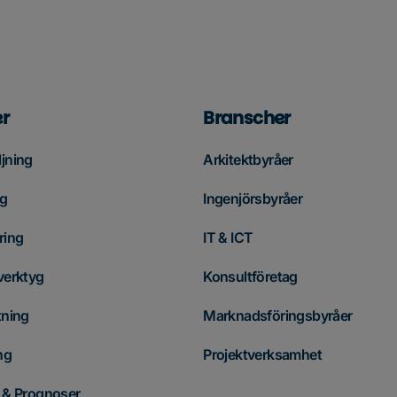
r
Branscher
jning
Arkitektbyråer
ng
Ingenjörsbyråer
ring
IT & ICT
verktyg
Konsultföretag
tning
Marknadsföringsbyråer
ng
Projektverksamhet
 & Prognoser