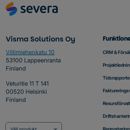
Visma Solutions Oy
Funktione
Villimiehenkatu 10
CRM & Försäl
53100 Lappeenranta
Projektledni
Finland
Tidsrapporte
Veturitie 11 T 141
Fakturerings
00520 Helsinki
Finland
Resursförval
Driftshanteri
Rapportering
Välj produkt