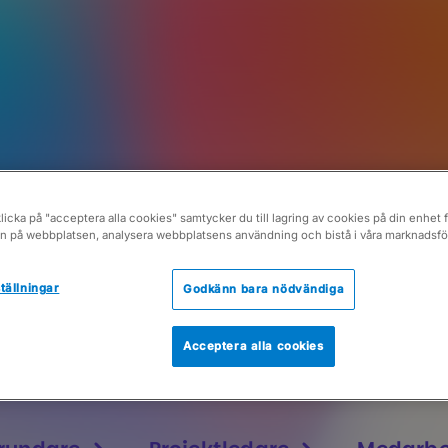
för alla i di
icka på "acceptera alla cookies" samtycker du till lagring av cookies på din enhet fö
n på webbplatsen, analysera webbplatsens användning och bistå i våra marknadsför
tällningar
Godkänn bara nödvändiga
leder företaget eller drive
Acceptera alla cookies
Priser
Partners
vera dig precis det du behöv